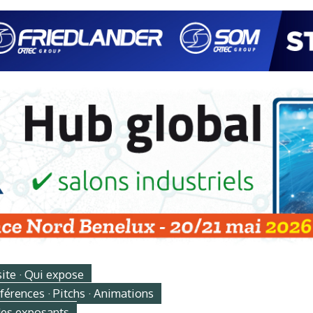
site · Qui expose
érences · Pitchs · Animations
des exposants