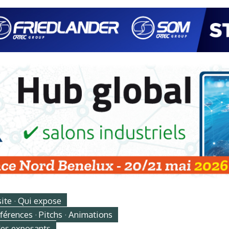
site · Qui expose
érences · Pitchs · Animations
des exposants