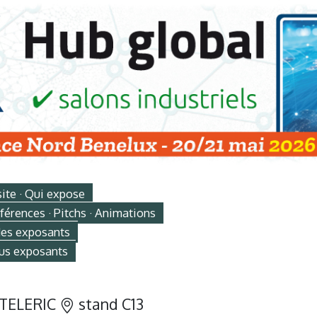
site · Qui expose
érences · Pitchs · Animations
des exposants
us exposants
TELERIC
stand C13