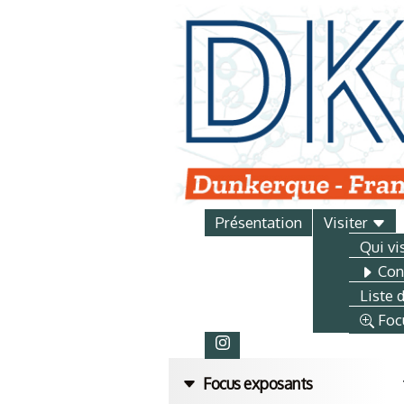
Présentation
Visiter
Qui vi
Conf
Liste 
Foc
Focus exposants