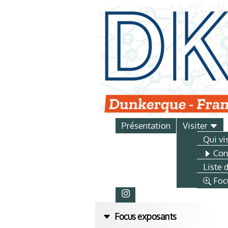
Présentation
Visiter
Qui vi
Conf
Liste 
Foc
Focus exposants