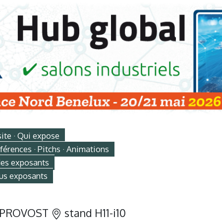
site · Qui expose
érences · Pitchs · Animations
des exposants
us exposants
PROVOST
stand H11-i10