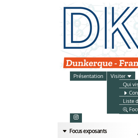
Présentation
Visiter
Qui vi
Conf
Liste 
Foc
Focus exposants