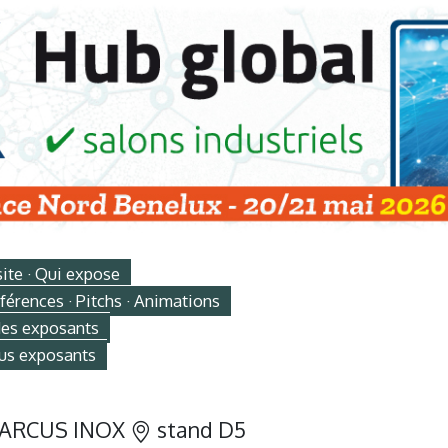
site · Qui expose
érences · Pitchs · Animations
des exposants
us exposants
ARCUS INOX
stand D5